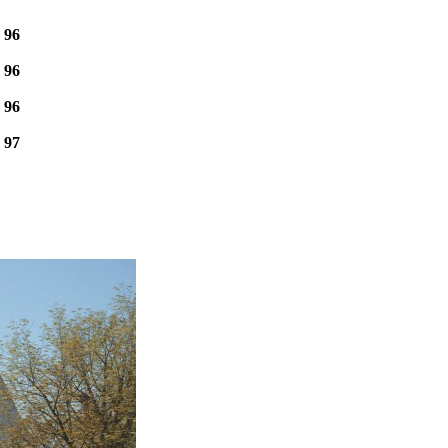
e
96
e
96
e
96
e
97